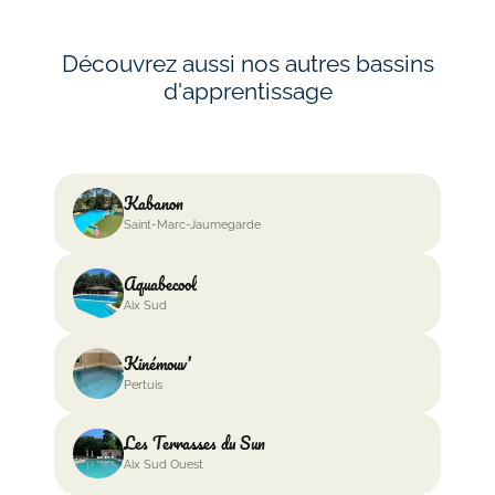
Découvrez aussi nos autres bassins
d'apprentissage
Kabanon
Saint-Marc-Jaumegarde
Aquabecool
Aix Sud
Kinémouv'
Pertuis
Les Terrasses du Sun
Aix Sud Ouest