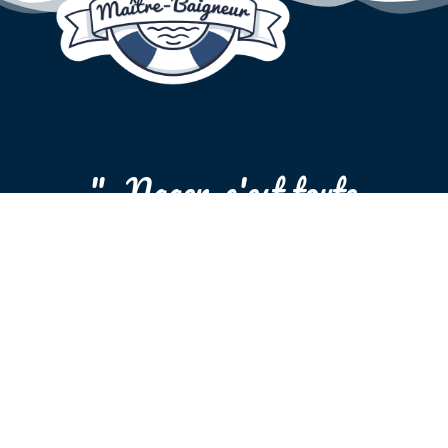
"...Nager, c'est toute
l'année..."
+33 6 77 00 75 84
Appelez Maître Baigneur au +33 
contact@maitrebaigneur.com
Écrivez-nous à contact@maitre
Aix-en-Provence et ses alentours