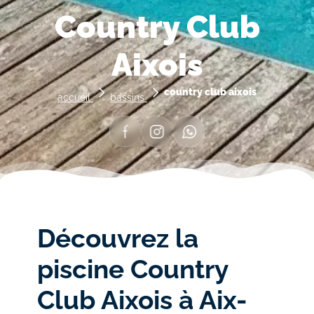
Country Club
Aixois
country club aixois
accueil
bassins
Facebook
Instagram
Whastapp
Découvrez la
piscine Country
Club Aixois à Aix-