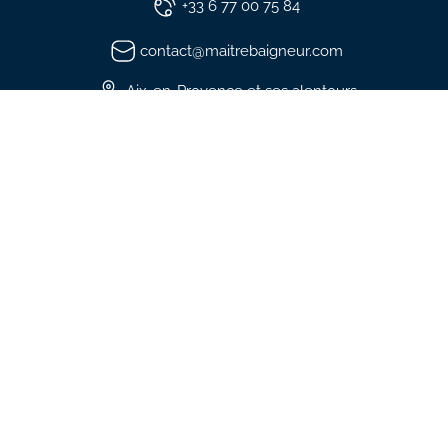
+33 6 77 00 75 84
Appelez Maître Baigneur au +33 
contact@maitrebaigneur.com
Écrivez-nous à contact@maitre
Aix-en-Provence et ses alentours
Facebook
Instagram
Whastapp
Nos prestations
Cours de natation
Cours bébé nageur
Aquaversaire
Surveillance