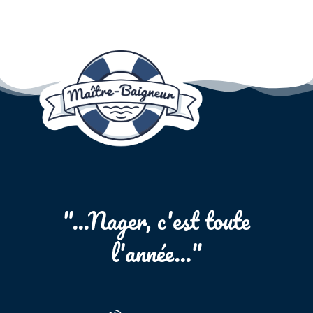
"...Nager, c'est toute
l'année..."