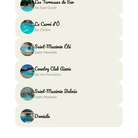
Les Terrasses du Sun
Aix Sud Ouest
Le Carré d'Ô
Aix Centre
Saint-Maximin Été
Saint-Maximin
Country Club Aixois
Aix-en-Provence
Saint-Maximin Balnéo
Saint-Maximin
Domicile