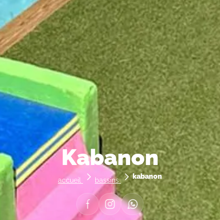
Kabanon
kabanon
accueil
bassins
Facebook
Instagram
Whastapp