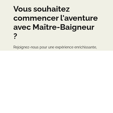
Vous souhaitez
commencer l'aventure
avec Maître-Baigneur
?
Rejoignez-nous pour une expérience enrichissante,
où notre équipe qualifiée vous accompagnera dans
votre apprentissage de la natation, favorisant la
confiance en soi et le bien-être aquatique. Quel que
soit votre point de départ, nous sommes là pour
vous aider à progresser et à apprécier les bienfaits
de la natation à tout âge.
Je réserve ma place dès maintenant !