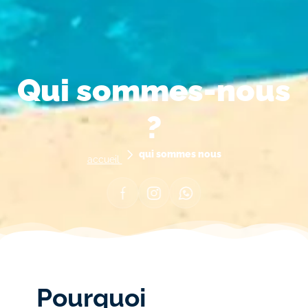
Qui sommes-nous
?
qui sommes nous
accueil
Facebook
Instagram
Whastapp
Pourquoi